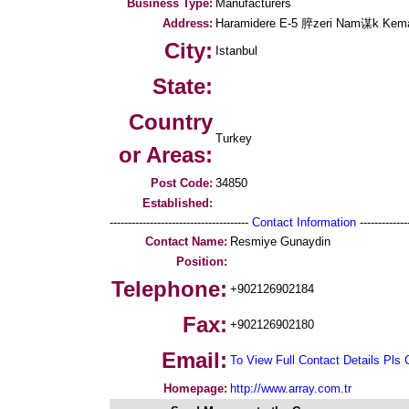
Business Type:
Manufacturers
Address:
Haramidere E-5 脺zeri Nam谋k Kema
City:
Istanbul
State:
Country
Turkey
or Areas:
Post Code:
34850
Established:
--------------------------------------
Contact Information
--------------
Contact Name:
Resmiye Gunaydin
Position:
Telephone:
+902126902184
Fax:
+902126902180
Email:
To View Full Contact Details Pls 
Homepage:
http://www.array.com.tr