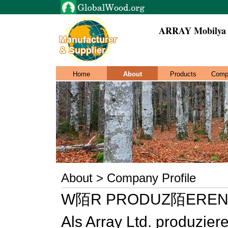
ARRAY Mobilya R
Home
About
Products
Comp
About > Company Profile
W陌R PRODUZ陌EREN
Als Array Ltd. produziere